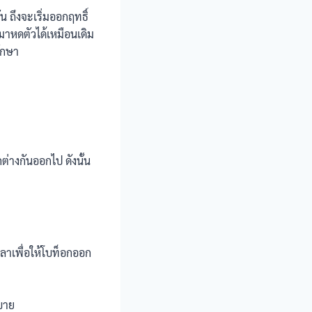
น ถึงจะเริ่มออกฤทธิ์
บมาหดตัวได้เหมือนเดิม
ักษา
ต่างกันออกไป ดังนั้น
เวลาเพื่อให้โบท็อกออก
สบาย