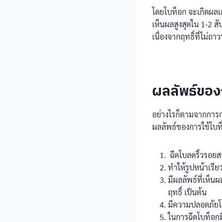
โดยโบท็อก จะเกิดผลเฉพ
เห็นผลสูงสุดใน 1-2 สั
เนื่องจากฤทธิ์ที่ไม่
ผลลัพธ์ขอ
อย่างไรก็ตามจากการกล่
ผลลัพธ์ของการใช้โบท็อ
ฉีดโบลดริ้วรอยส
ทำให้รูปหน้าเรีย
มีผลลัพธ์ที่เห็น
ฤทธิ์ เป็นต้น
มีความปลอดภัยโ
ในการฉีดโบท็อกม