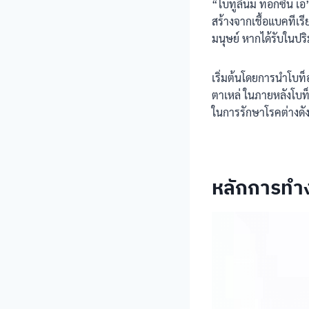
“โบทูลินั่ม ท็อกซิน เ
สร้างจากเชื้อแบคทีเรี
มนุษย์ หากได้รับในปร
เริ่มต้นโดยการนำโบท
ตาเหล่ ในภายหลังโบ
ในการรักษาโรคต่างดังก
หลักการทำ