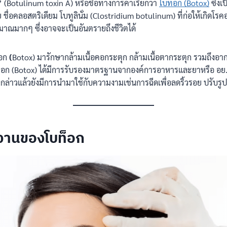
อ” (Botulinum toxin A) หรือชื่อทางการค้าเรียกว่า
โบท็อก (Botox)
ซึ่งเ
ย ชื่อคลอสตริเดียม โบทูลินั่ม (Clostridium botulinum) ที่ก่อให้เกิดโร
ิมาณมากๆ ซึ่งอาจจะเป็นอันตรายถึงชีวิตได้
็อก
(
Botox) มารักษากล้ามเนื้อคอกระตุก กล้ามเนื้อตากระตุก รวมถึง
ท็อก (Botox) ได้มีการรับรองมาตรฐานจากองค์การอาหารและยาหรือ อ
ล่าวแล้วยังมีการนำมาใช้กับความงามเช่นการฉีดเพื่อลดริ้วรอย ปรับรูปห
งานของโบท็อก