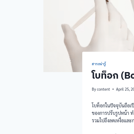
สาระน่ารู้
โบท็อก (Bo
By
content
April 25, 
โบท็อกในปัจจุบันถือเ
ของการปรับรูปหน้า ท
รวมไปถึงลดเหงื่อและกล