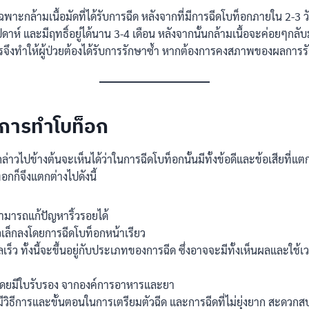
าะกล้ามเนื้อมัดที่ได้รับการฉีด หลังจากที่มีการฉีดโบท็อกภายใน 2-3 วั
ปดาห์ และมีฤทธิ์อยู่ได้นาน 3-4 เดือน หลังจากนั้นกล้ามเนื้อจะค่อยๆกลั
ถาวรจึงทำให้ผู้ป่วยต้องได้รับการรักษาซ้ำ หากต้องการคงสภาพของผลการร
งการทำโบท็อก
าวไปข้างต้นจะเห็นได้ว่าในการฉีดโบท็อกนั้นมีทั้งข้อดีและข้อเสียที่แตก
กก็จึงแตกต่างไปดังนี้
ามารถแก้ปัญหาริ้วรอยได้
วเล็กลงโดยการฉีดโบท็อกหน้าเรียว
ผลเร็ว ทั้งนี้จะขึ้นอยู่กับประเภทของการฉีด ซึ่งอาจจะมีทั้งเห็นผลและใช้
ดยมีใบรับรอง จากองค์การอาหารและยา
ีวิธีการและขั้นตอนในการเตรียมตัวฉีด และการฉีดที่ไม่ยุ่งยาก สะดวก