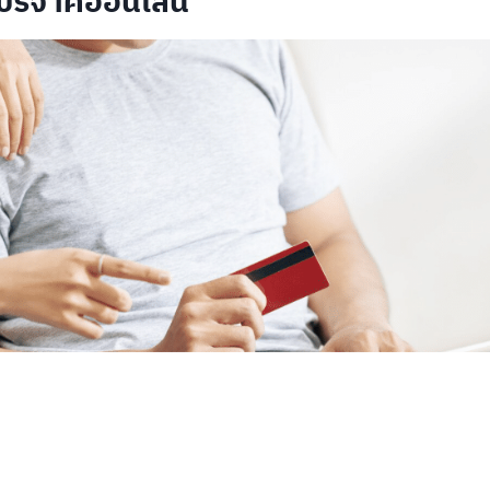
บริจาคออนไลน์