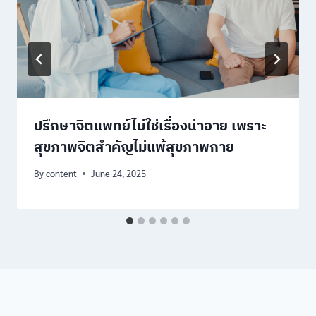
ปรึกษาจิตแพทย์ไม่ใช่เรื่องน่าอาย เพราะ
สุขภาพจิตสำคัญไม่แพ้สุขภาพกาย
By
content
June 24, 2025