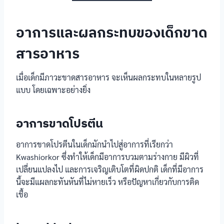
อาการและผลกระทบของเด็กขาด
สารอาหาร
เมื่อเด็กมีภาวะขาดสารอาหาร จะเห็นผลกระทบในหลายรูป
แบบ โดยเฉพาะอย่างยิ่ง
อาการขาดโปรตีน
อาการขาดโปรตีนในเด็กมักนำไปสู่อาการที่เรียกว่า
Kwashiorkor ซึ่งทำให้เด็กมีอาการบวมตามร่างกาย มีผิวที่
เปลี่ยนแปลงไป และการเจริญเติบโตที่ผิดปกติ เด็กที่มีอาการ
นี้จะมีแผลกะทันหันที่ไม่หายเร็ว หรือปัญหาเกี่ยวกับการติด
เชื้อ