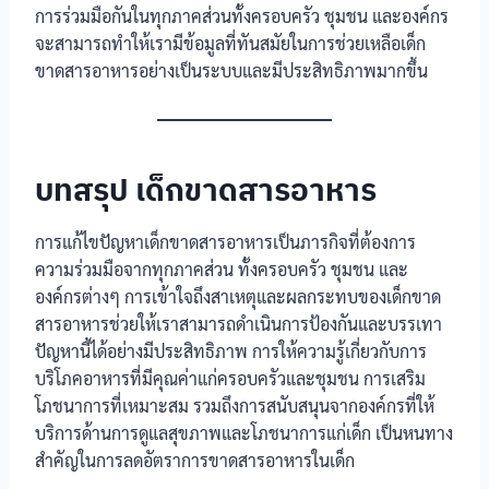
การร่วมมือกันในทุกภาคส่วนทั้งครอบครัว ชุมชน และองค์กร
จะสามารถทำให้เรามีข้อมูลที่ทันสมัยในการช่วยเหลือเด็ก
ขาดสารอาหารอย่างเป็นระบบและมีประสิทธิภาพมากขึ้น
บทสรุป เด็กขาดสารอาหาร
การแก้ไขปัญหาเด็กขาดสารอาหารเป็นภารกิจที่ต้องการ
ความร่วมมือจากทุกภาคส่วน ทั้งครอบครัว ชุมชน และ
องค์กรต่างๆ การเข้าใจถึงสาเหตุและผลกระทบของเด็กขาด
สารอาหารช่วยให้เราสามารถดำเนินการป้องกันและบรรเทา
ปัญหานี้ได้อย่างมีประสิทธิภาพ การให้ความรู้เกี่ยวกับการ
บริโภคอาหารที่มีคุณค่าแก่ครอบครัวและชุมชน การเสริม
โภชนาการที่เหมาะสม รวมถึงการสนับสนุนจากองค์กรที่ให้
บริการด้านการดูแลสุขภาพและโภชนาการแก่เด็ก เป็นหนทาง
สำคัญในการลดอัตราการขาดสารอาหารในเด็ก