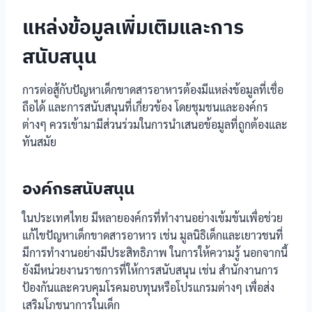
แหล่งข้อมูลเพิ่มเติมและการ
สนับสนุน
การต่อสู้กับปัญหาเด็กขาดสารอาหารต้องมีแหล่งข้อมูลที่เชื่อ
ถือได้ และการสนับสนุนที่เกี่ยวข้อง โดยชุมชนและองค์กร
ต่างๆ ควรเข้ามามีส่วนร่วมในการนำเสนอข้อมูลที่ถูกต้องและ
ทันสมัย
องค์กรสนับสนุน
ในประเทศไทย มีหลายองค์กรที่ทำงานอย่างเข้มข้นเพื่อช่วย
แก้ไขปัญหาเด็กขาดสารอาหาร เช่น มูลนิธิเด็กและเยาวชนที่
มีการทำงานอย่างมีประสิทธิภาพ ในการให้ความรู้ นอกจากนี้
ยังมีหน่วยงานราชการที่ให้การสนับสนุน เช่น สำนักงานการ
ป้องกันและควบคุมโรคมอบทุนหรือโปรแกรมต่างๆ เพื่อส่ง
เสริมโภชนาการในเด็ก