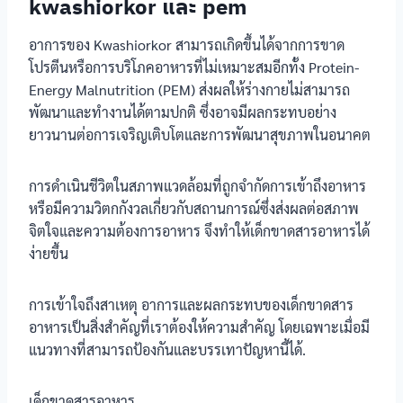
kwashiorkor และ pem
อาการของ Kwashiorkor สามารถเกิดขึ้นได้จากการขาด
โปรตีนหรือการบริโภคอาหารที่ไม่เหมาะสมอีกทั้ง Protein-
Energy Malnutrition (PEM) ส่งผลให้ร่างกายไม่สามารถ
พัฒนาและทำงานได้ตามปกติ ซึ่งอาจมีผลกระทบอย่าง
ยาวนานต่อการเจริญเติบโตและการพัฒนาสุขภาพในอนาคต
การดำเนินชีวิตในสภาพแวดล้อมที่ถูกจำกัดการเข้าถึงอาหาร
หรือมีความวิตกกังวลเกี่ยวกับสถานการณ์ซึ่งส่งผลต่อสภาพ
จิตใจและความต้องการอาหาร จึงทำให้เด็กขาดสารอาหารได้
ง่ายขึ้น
การเข้าใจถึงสาเหตุ อาการและผลกระทบของเด็กขาดสาร
อาหารเป็นสิ่งสำคัญที่เราต้องให้ความสำคัญ โดยเฉพาะเมื่อมี
แนวทางที่สามารถป้องกันและบรรเทาปัญหานี้ได้.
เด็กขาดสารอาหาร