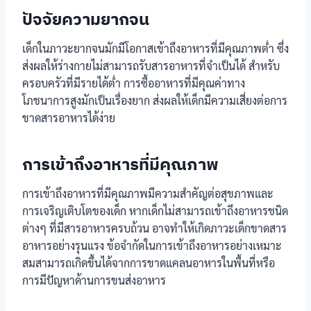
ปัจจัยความยากจน
เด็กในภาวะยากจนมักมีโอกาสเข้าถึงอาหารที่มีคุณภาพต่ำ ซึ่ง
ส่งผลให้ร่างกายไม่สามารถรับสารอาหารที่จำเป็นได้ สำหรับ
ครอบครัวที่มีรายได้ต่ำ การซื้ออาหารที่มีคุณค่าทาง
โภชนาการสูงมักเป็นเรื่องยาก ส่งผลให้เด็กมีความเสี่ยงต่อการ
ขาดสารอาหารได้ง่าย
การเข้าถึงอาหารที่มีคุณภาพ
การเข้าถึงอาหารที่มีคุณภาพมีความสำคัญต่อสุขภาพและ
การเจริญเติบโตของเด็ก หากเด็กไม่สามารถเข้าถึงอาหารชนิด
ต่างๆ ที่มีสารอาหารครบถ้วน อาจทำให้เกิดภาวะเด็กขาดสาร
อาหารอย่างรุนแรง ข้อจำกัดในการเข้าถึงอาหารอย่างเหมาะ
สมสามารถเกิดขึ้นได้จากการขาดแคลนอาหารในพื้นที่หรือ
การมีปัญหาด้านการขนส่งอาหาร