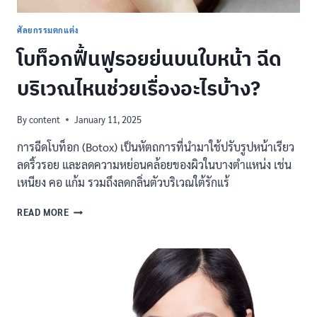
ผ่าตัด
ศัลยกรรมตกแต่ง
โบท็อกฟื้นฟูรอยย่นบนใบหน้า ฉีด
บริเวณไหนช่วยเรื่องอะไรบ้าง?
By
content
January 11, 2025
การฉีดโบท็อก (Botox) เป็นหัตถการที่นำมาใช้ปรับรูปหน้าเรียว
ลดริ้วรอย และลดความหย่อนคล้อยของผิวในบางตำแหน่ง เช่น
เหนียง คอ แก้ม รวมถึงลดกลิ่นตัวบริเวณใต้รักแร้
โบ
READ MORE
ท็
อก
ฟื้นฟู
รอย
ย่น
บน
ใบหน้า