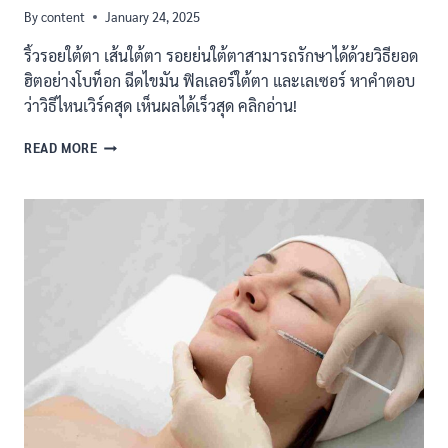
By
content
January 24, 2025
ริ้วรอยใต้ตา เส้นใต้ตา รอยย่นใต้ตาสามารถรักษาได้ด้วยวิธียอด
ฮิตอย่างโบท็อก ฉีดไขมัน ฟิลเลอร์ใต้ตา และเลเซอร์ หาคำตอบ
ว่าวิธีไหนเวิร์คสุด เห็นผลได้เร็วสุด คลิกอ่าน!
รวม
READ MORE
วิธี
ลด
ริ้ว
รอย
ใต้
ตา
แก้
รอย
ย่น
เห็น
ผล
เร็ว
แบบ
ไม่
ต้อง