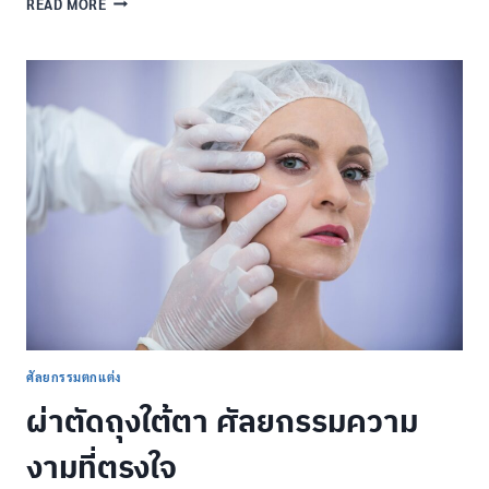
READ MORE
เลอ
ร์
ใต้
ตา
เคล็ด
ลับ
ฟื้นฟู
ใต้
ตา
หมอง
คล้ำ
ให้
ดู
สดชื่น
ใน
พริบ
ตา!
ศัลยกรรมตกแต่ง
ผ่าตัดถุงใต้ตา ศัลยกรรมความ
งามที่ตรงใจ