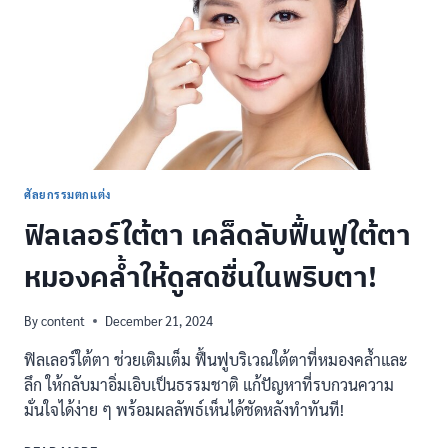
ฉีด
บริเวณ
ไหน
ช่วย
เรื่อง
อะไร
บ้าง?
ศัลยกรรมตกแต่ง
ฟิลเลอร์ใต้ตา เคล็ดลับฟื้นฟูใต้ตา
หมองคล้ำให้ดูสดชื่นในพริบตา!
By
content
December 21, 2024
ฟิลเลอร์ใต้ตา ช่วยเติมเต็ม ฟื้นฟูบริเวณใต้ตาที่หมองคล้ำและ
ลึก ให้กลับมาอิ่มเอิบเป็นธรรมชาติ แก้ปัญหาที่รบกวนความ
มั่นใจได้ง่าย ๆ พร้อมผลลัพธ์เห็นได้ชัดหลังทำทันที!
ฟิล