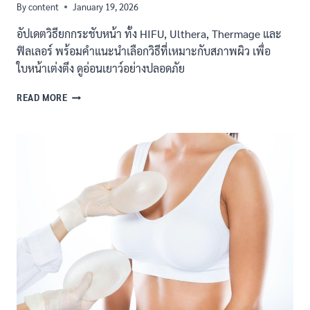
By
content
January 19, 2026
อัปเดตวิธียกกระชับหน้า ทั้ง HIFU, Ulthera, Thermage และ
ฟิลเลอร์ พร้อมคำแนะนำเลือกวิธีที่เหมาะกับสภาพผิว เพื่อ
ใบหน้าเต่งตึง ดูอ่อนเยาว์อย่างปลอดภัย
เคล็ด
READ MORE
ลับ
ใน
การ
ยก
กระชับ
หน้า
ให้
กลับ
มา
ตึง
และ
เต่ง
ตึง