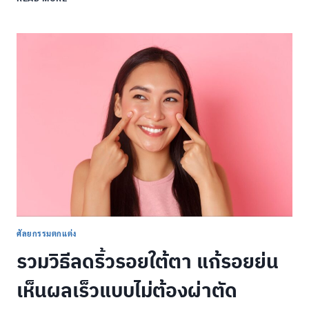
สิค
(LASIK)
แนวทาง
การ
รักษา
ภาวะ
สายตา
ผิด
ปกติ
ศัลยกรรมตกแต่ง
รวมวิธีลดริ้วรอยใต้ตา แก้รอยย่น
เห็นผลเร็วแบบไม่ต้องผ่าตัด