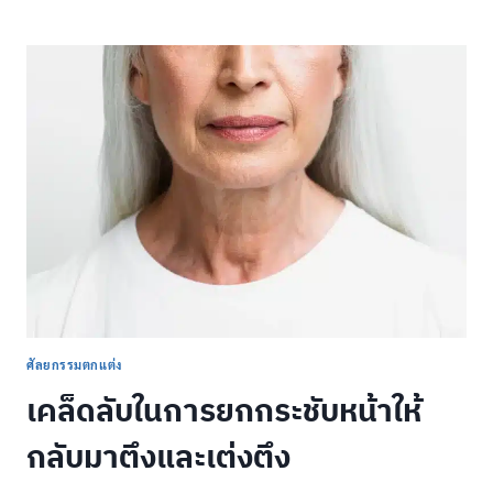
ไข
มัน
หน้า
ท้อง
คือ
อะไร
มี
วิธี
ไหน
บ้าง?
รวม
ข้อมูล
ต้อง
รู้
ก่อน
ทำ!
ศัลยกรรมตกแต่ง
เคล็ดลับในการยกกระชับหน้าให้
กลับมาตึงและเต่งตึง