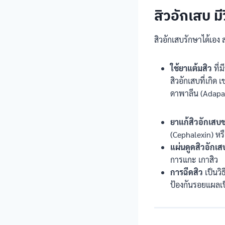
สิวอักเสบ มี
สิวอักเสบรักษาได้เอง
ใช้ยาแต้มสิว
ที่
สิวอักเสบที่เกิด
ดาพาลีน (Adap
ยาแก้สิวอักเสบ
(Cephalexin) หร
แผ่นดูดสิวอักเส
การแกะ เกาสิว
การฉีดสิว
เป็นวิ
ป้องกันรอยแผลเ