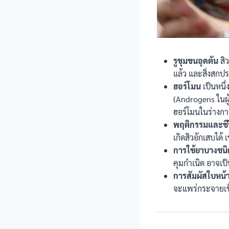
รูขุมขนอุดตัน
สิว
แล้ว และสิ่งสกป
ฮอร์โมน
เป็นหนึ่
(Androgens ในผู
ฮอร์โมนในร่างกา
พฤติกรรมและชี
เกิดสิวอักเสบได
การใช้ยาบางชนิ
คุมกำเนิด อาจเป็น
การสัมผัสใบหน้
จะแพร่กระจายเชื