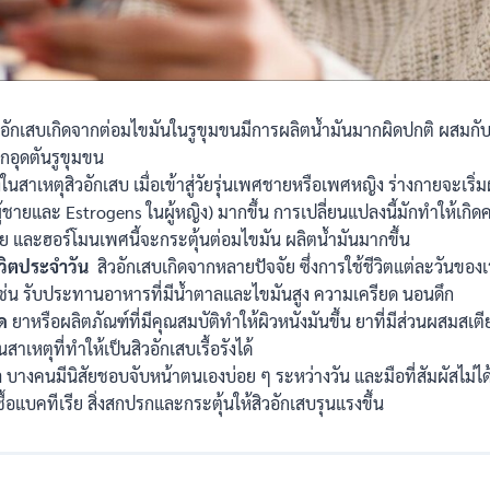
อักเสบเกิดจากต่อมไขมันในรูขุมขนมีการผลิตน้ำมันมากผิดปกติ ผสมกับเ
รกอุดตันรูขุมขน
งในสาเหตุสิวอักเสบ เมื่อเข้าสู่วัยรุ่นเพศชายหรือเพศหญิง ร่างกายจะเริ
้ชายและ Estrogens ในผู้หญิง) มากขึ้น การเปลี่ยนแปลงนี้มักทำให้เกิ
ย และฮอร์โมนเพศนี้จะกระตุ้นต่อมไขมัน ผลิตน้ำมันมากขึ้น
วิตประจำวัน
สิวอักเสบเกิดจากหลายปัจจัย ซึ่งการใช้ชีวิตแต่ละวันของเ
้ เช่น รับประทานอาหารที่มีน้ำตาลและไขมันสูง ความเครียด นอนดึก
ด
ยาหรือผลิตภัณฑ์ที่มีคุณสมบัติทำให้ผิวหนังมันขึ้น ยาที่มีส่วนผสมสเ
สาเหตุที่ทำให้เป็นสิวอักเสบเรื้อรังได้
า
บางคนมีนิสัยชอบจับหน้าตนเองบ่อย ๆ ระหว่างวัน และมือที่สัมผัสไม่ได
้อแบคทีเรีย สิ่งสกปรกและกระตุ้นให้สิวอักเสบรุนแรงขึ้น