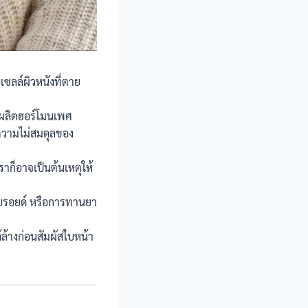
ซลล์ผิวหนังที่ตาย
่มผลิตฮอร์โมนเพศ
ดความไม่สมดุลของ
ราก็อาจเป็นต้นเหตุให้
ตียรอยด์ หรือการทานยา
้ล้างก่อนสัมผัสใบหน้า