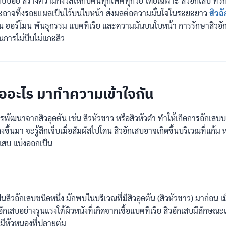
ด้พบบ่อย สร้างความกังวลให้กับคนทุกเพศทุกวัย โดยเฉพาะ สิวอักเสบ ที่ร
อาจทิ้งรอยแผลเป็นไว้บนใบหน้า ส่งผลต่อความมั่นใจในระยะยาว
สิวอ
น ฮอร์โมน พันธุกรรม แบคทีเรีย และความมันบนใบหน้า การรักษาสิวอัก
ารไม่บีบไม่แกะสิว
ืออะไร มาทำความเข้าใจกัน
ีการพัฒนาจากสิวอุดตัน เช่น สิวหัวขาว หรือสิวหัวดำ ทำให้เกิดการอักเสบบ
งขึ้นมา จะรู้สึกเจ็บเมื่อสัมผัสไปโดน สิวอักเสบอาจเกิดขึ้นบริเวณที่แก้
เสบ แบ่งออกเป็น
็นสิวอักเสบชนิดหนึ่ง มักพบในบริเวณที่มีสิวอุดตัน (สิวหัวขาว) มาก่อน เมื่
ักเสบอย่างรุนแรงใต้ผิวหนังที่เกิดจากเชื้อแบคทีเรีย สิวอักเสบมีลักษณ
ม่มีหัวหนองที่ปลายตุ่ม