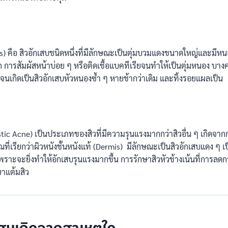
s) คือ สิวอักเสบชนิดหนึ่งที่มีลักษณะเป็นตุ่มบวมแดงขนาดใหญ่และมีหนอ
 การสัมผัสหน้าบ่อย ๆ หรือติดเชื้อแบคทีเรียจนทำให้เป็นตุ่มหนอง บา
สบจนเกิดเป็นสิวอักเสบหัวหนองซ้ำ ๆ หายช้ากว่าเดิม และทิ้งรอยแผลเป็น
stic Acne) เป็นประเภทของสิวที่มีความรุนแรงมากกว่าสิวอื่น ๆ เกิดจาก
ณที่เรียกว่าผิวหนังชั้นหนังแท้ (Dermis) มีลักษณะเป็นสิวอักเสบแดง ๆ เ
พราะจะยิ่งทำให้อักเสบรุนแรงมากขึ้น การรักษาสิวหัวช้างเน้นที่การลด
ยาแต้มสิว
ักเสบเกิดจากสาเหตุใด