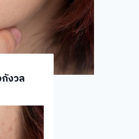
งกังวล