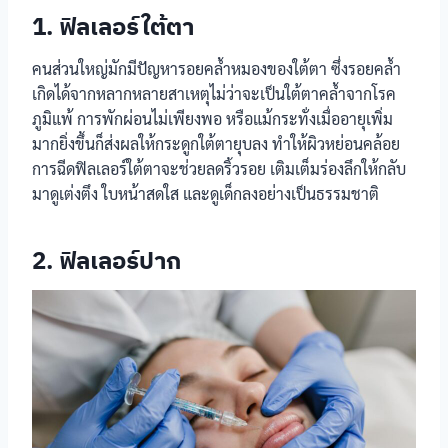
1. ฟิลเลอร์ใต้ตา
คนส่วนใหญ่มักมีปัญหารอยคล้ำหมองของใต้ตา ซึ่งรอยคล้ำ
เกิดได้จากหลากหลายสาเหตุไม่ว่าจะเป็นใต้ตาคล้ำจากโรค
ภูมิแพ้ การพักผ่อนไม่เพียงพอ หรือแม้กระทั่งเมื่ออายุเพิ่ม
มากยิ่งขึ้นก็ส่งผลให้กระดูกใต้ตายุบลง ทำให้ผิวหย่อนคล้อย
การฉีดฟิลเลอร์ใต้ตาจะช่วยลดริ้วรอย เติมเต็มร่องลึกให้กลับ
มาดูเต่งตึง ใบหน้าสดใส และดูเด็กลงอย่างเป็นธรรมชาติ
2. ฟิลเลอร์ปาก