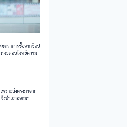
เศษกว่าการซื้อจากช็อป
ท์เลทจะตอบโจทย์ความ
0% เพราะส่งตรงมาจาก
้น จึงนำเอาออกมา