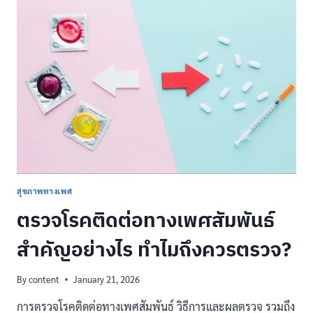
ทุก
สิ่ง
ที่
ควร
รู้
ก่อน
ซื้อ
มา
ใช้
งาน
กั้น
พื้นที่
ภายใน
บ้าน
สุขภาพทางเพศ
ตรวจโรคติดต่อทางเพศสัมพันธ์
สำคัญอย่างไร ทำไมถึงควรตรวจ?
By
content
January 21, 2026
การตรวจโรคติดต่อทางเพศสัมพันธ์ วิธีการและผลตรวจ รวมถึง