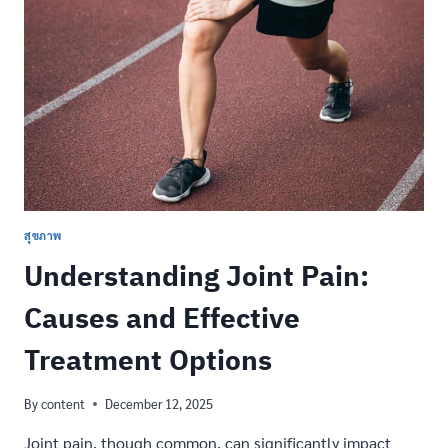
การ
ใช้
งาน
ที่
เหมาะ
สม
สุขภาพ
Understanding Joint Pain:
Causes and Effective
Treatment Options
By
content
December 12, 2025
Joint pain, though common, can significantly impact