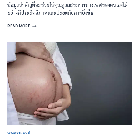
ข้อมูลสำคัญที่จะช่วยให้คุณดูแลสุขภาพทางเพศของตนเองได้
อย่างมีประสิทธิภาพและปลอดภัยมากยิ่งขึ้น
ตรวจ
READ MORE
โรค
ติดต่อ
ทาง
เพศ
สัมพันธ์
สำคัญ
อย่างไร
ทำไม
ถึง
ควร
ตรวจ?
ทางการแพทย์