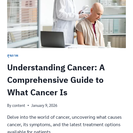
การ
ใช้
รถยนต์
ของ
คุณ
สุขภาพ
Understanding Cancer: A
Comprehensive Guide to
What Cancer Is
By
content
January 9, 2026
Delve into the world of cancer, uncovering what causes
cancer, its symptoms, and the latest treatment options
available for patients.